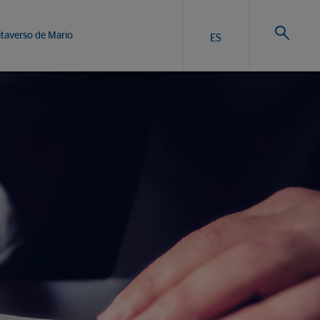
taverso de Mario
ES