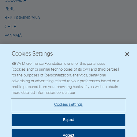
COLOMBIA
PERÚ
REP. DOMINICANA
CHILE
PANAMÁ
METAVERSO DE MARIO
Cookies Settings
2026 - Fundación Microfinanzas BBVA
BBVA Microfinance Foundation owner of this portal uses
[cookies and/ or similar technologies of its own and third parties]
Trabaja con nosotros
for the purposes of [personalization, analytics, behavioral
advertising or advertising related to your preferences based on a
profile prepared from your browsing habits. If you wish to obtain
more detailed information, consult our
© Copyright 2026 - FMBBVA.
Cookies settings
Política de Cookies
Aviso Legal
Datos Personales
Web Corporativa
BBVA
Reject
Cookies settings
Accept