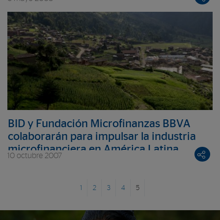
microfinanciero en Latinoamérica
BID y Fundación Microfinanzas BBVA
colaborarán para impulsar la industria
microfinanciera en América Latina
10 octubre 2007
1
2
3
4
5