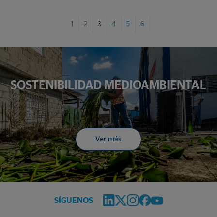
1
2
3
4
5
6
SOSTENIBILIDAD MEDIOAMBIENTAL
Ver más
SÍGUENOS