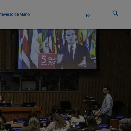
taverso de Mario
ES