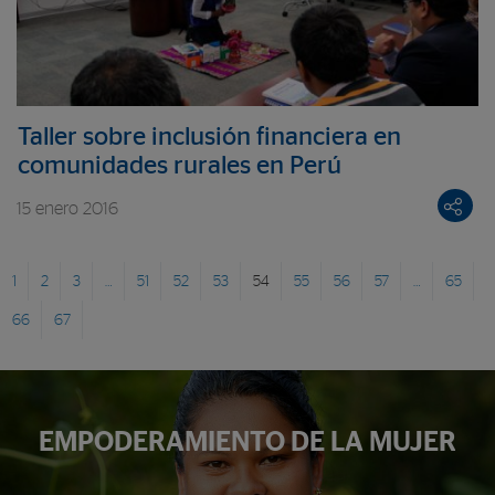
Taller sobre inclusión financiera en
comunidades rurales en Perú
15 enero 2016
1
2
3
…
51
52
53
54
55
56
57
…
65
66
67
EMPODERAMIENTO DE LA MUJER