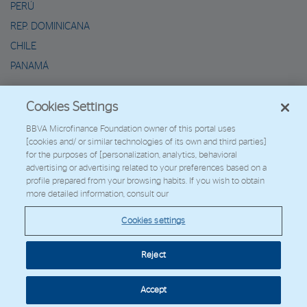
PERÚ
REP. DOMINICANA
CHILE
PANAMÁ
METAVERSO DE MARIO
Cookies Settings
2026 - Fundación Microfinanzas BBVA
BBVA Microfinance Foundation owner of this portal uses
[cookies and/ or similar technologies of its own and third parties]
Trabaja con nosotros
for the purposes of [personalization, analytics, behavioral
advertising or advertising related to your preferences based on a
profile prepared from your browsing habits. If you wish to obtain
more detailed information, consult our
© Copyright 2026 - FMBBVA.
Cookies settings
Política de Cookies
Aviso Legal
Datos Personales
Web Corporativa
BBVA
Reject
Cookies settings
Accept