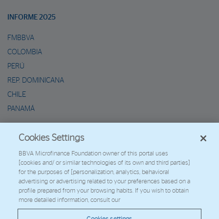
INFORME 2025
FMBBVA
COLOMBIA
PERÚ
REP. DOMINICANA
CHILE
PANAMÁ
METAVERSO DE MARIO
Cookies Settings
2026 - Fundación Microfinanzas BBVA
BBVA Microfinance Foundation owner of this portal uses
[cookies and/ or similar technologies of its own and third parties]
Trabaja con nosotros
for the purposes of [personalization, analytics, behavioral
advertising or advertising related to your preferences based on a
profile prepared from your browsing habits. If you wish to obtain
more detailed information, consult our
© Copyright 2026 - FMBBVA.