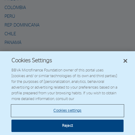
COLOMBIA
PERÚ
REP. DOMINICANA
CHILE
PANAMÁ
METAVERSO DE MARIO
Cookies Settings
2026 - Fundación Microfinanzas BBVA
BBVA Microfinance Foundation owner of this portal uses
[cookies and/ or similar technologies of its own and third parties]
Trabaja con nosotros
for the purposes of [personalization, analytics, behavioral
advertising or advertising related to your preferences based on a
profile prepared from your browsing habits. If you wish to obtain
more detailed information, consult our
© Copyright 2026 - FMBBVA.
Cookies settings
Política de Cookies
Aviso Legal
Datos Personales
Web Corporativa
BBVA
Reject
Cookies settings