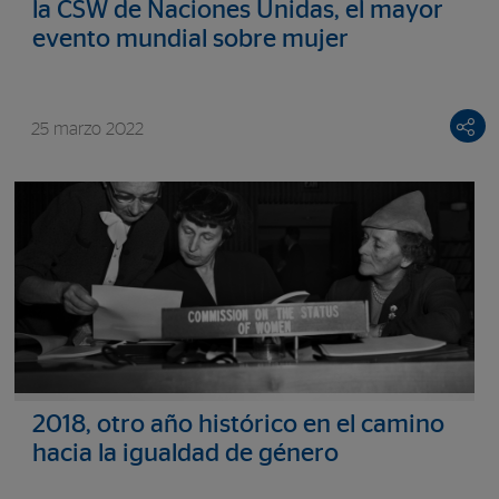
la CSW de Naciones Unidas, el mayor
evento mundial sobre mujer
25 marzo 2022
2018, otro año histórico en el camino
hacia la igualdad de género