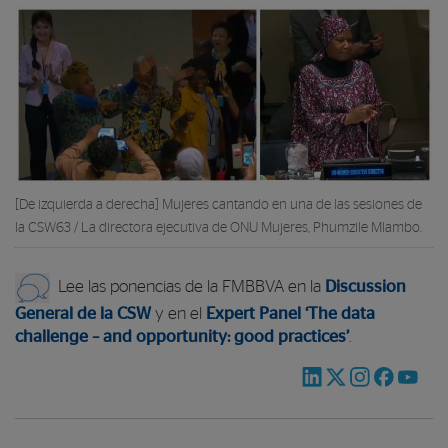
[De izquierda a derecha] Mujeres cantando en una de las sesiones de
la CSW63 / La directora ejecutiva de ONU Mujeres, Phumzile Mlambo.
Lee las ponencias de la FMBBVA en la
Discussion
General de la CSW
y en el
Expert Panel ‘The data
challenge – and opportunity: good practices’
.