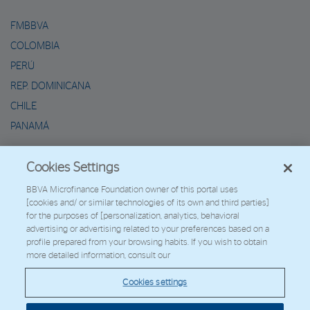
FMBBVA
COLOMBIA
PERÚ
REP. DOMINICANA
CHILE
PANAMÁ
METAVERSO DE MARIO
Cookies Settings
2026 - Fundación Microfinanzas BBVA
BBVA Microfinance Foundation owner of this portal uses
[cookies and/ or similar technologies of its own and third parties]
Trabaja con nosotros
for the purposes of [personalization, analytics, behavioral
advertising or advertising related to your preferences based on a
profile prepared from your browsing habits. If you wish to obtain
more detailed information, consult our
© Copyright 2026 - FMBBVA.
Cookies settings
Política de Cookies
Aviso Legal
Datos Personales
Web Corporativa
BBVA