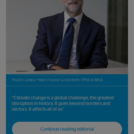
Ricardo Laiseca, Head of Global Sustainability Office at BBVA
“Climate change is a global challenge, the greatest
disruption in history. It goes beyond borders and
sectors. It affects all of us”
Continue reading editorial