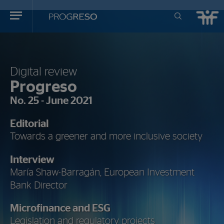
Progreso
Revista
de
actualidd
Digital review
Progreso
No. 25 - June 2021
Editorial
Towards a greener and more inclusive society
Interview
María Shaw-Barragán, European Investment
Bank Director
Microfinance
and
ESG
Legislation and regulatory projects