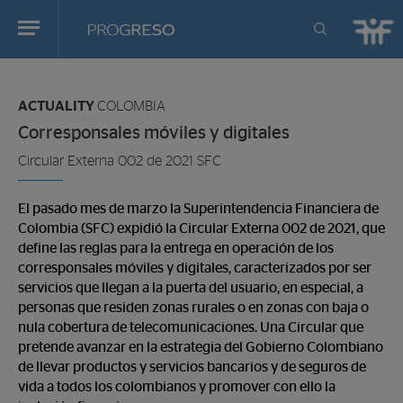
Progreso
Revista
You
de
are
actualidd
ACTUALITY
COLOMBIA
in:
Corresponsales móviles y digitales
Circular Externa 002 de 2021 SFC
El pasado mes de marzo la Superintendencia Financiera de
Colombia (SFC) expidió la Circular Externa 002 de 2021, que
define las reglas para la entrega en operación de los
corresponsales móviles y digitales, caracterizados por ser
servicios que llegan a la puerta del usuario, en especial, a
personas que residen zonas rurales o en zonas con baja o
nula cobertura de telecomunicaciones. Una Circular que
pretende avanzar en la estrategia del Gobierno Colombiano
de llevar productos y servicios bancarios y de seguros de
vida a todos los colombianos y promover con ello la