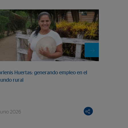
15 junio 202
orlenis Huertas: generando empleo en el
Moisés Cas
undo rural
futuro
 junio 2026