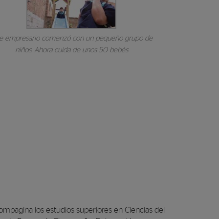
te empresario comenzó con un pequeño grupo de
niños. Ahora cuida de unos 50 bebés
ompagina los estudios superiores en Ciencias del