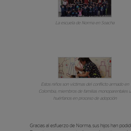
La escuela de Norma en Soacha
Estos niños son víctimas del conflicto armado en
Colombia, miembros de familias monoparentales 
huérfanos en proceso de adopción
Gracias al esfuerzo de Norma, sus hijos han podi