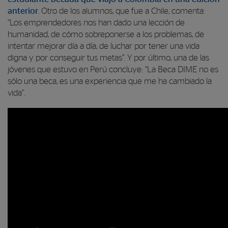
anterior
. Otro de los alumnos, que fue a Chile, comenta:
“Los emprendedores nos han dado una lección de
humanidad, de cómo sobreponerse a los problemas, de
intentar mejorar día a día, de luchar por tener una vida
digna y por conseguir tus metas”. Y por último, una de las
jóvenes que estuvo en Perú concluye: “La Beca DIME no es
sólo una beca, es una experiencia que me ha cambiado la
vida”.