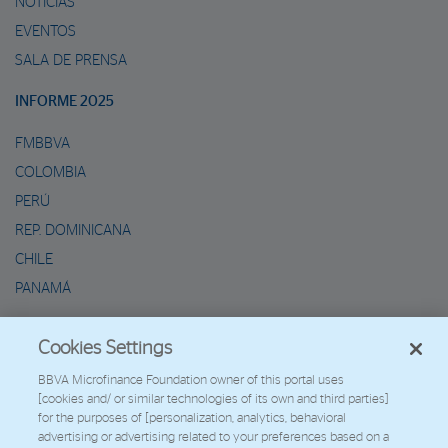
NOTICIAS
EVENTOS
SALA DE PRENSA
INFORME 2025
FMBBVA
COLOMBIA
PERÚ
REP. DOMINICANA
CHILE
PANAMÁ
METAVERSO DE MARIO
Cookies Settings
2026 - Fundación Microfinanzas BBVA
BBVA Microfinance Foundation owner of this portal uses
[cookies and/ or similar technologies of its own and third parties]
Trabaja con nosotros
for the purposes of [personalization, analytics, behavioral
advertising or advertising related to your preferences based on a