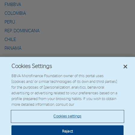
FMBBVA
COLOMBIA
PERÚ
REP. DOMINICANA
CHILE
PANAMÁ
METAVERSO DE MARIO
Cookies Settings
2026 - Fundación Microfinanzas BBVA
BBVA Microfinance Foundation owner of this portal uses
[cookies and/ or similar technologies of its own and third parties]
Trabaja con nosotros
for the purposes of [personalization, analytics, behavioral
advertising or advertising related to your preferences based on a
profile prepared from your browsing habits. If you wish to obtain
more detailed information, consult our
© Copyright 2026 - FMBBVA.
Cookies settings
Política de Cookies
Aviso Legal
Datos Personales
Web Corporativa
BBVA
Reject