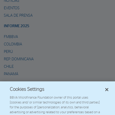
NOTICIAS
EVENTOS
SALA DE PRENSA
INFORME 2025
FMBBVA
COLOMBIA
PERÚ
REP. DOMINICANA
CHILE
PANAMÁ
METAVERSO DE MARIO
Cookies Settings
2026 - Fundación Microfinanzas BBVA
BBVA Microfinance Foundation owner of this portal uses
[cookies and/ or similar technologies of its own and third parties]
Trabaja con nosotros
for the purposes of [personalization, analytics, behavioral
advertising or advertising related to your preferences based on a