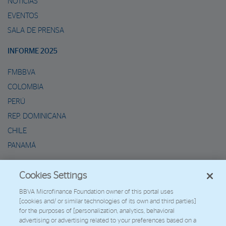
NOTICIAS
EVENTOS
SALA DE PRENSA
INFORME 2025
FMBBVA
COLOMBIA
PERÚ
REP. DOMINICANA
CHILE
PANAMÁ
METAVERSO DE MARIO
Cookies Settings
2026 - Fundación Microfinanzas BBVA
BBVA Microfinance Foundation owner of this portal uses
[cookies and/ or similar technologies of its own and third parties]
Trabaja con nosotros
for the purposes of [personalization, analytics, behavioral
advertising or advertising related to your preferences based on a