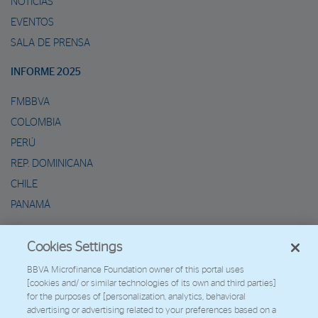
NOTICIAS
EVENTOS
SALA DE PRENSA
INFORME 2025
FMBBVA
COLOMBIA
PERÚ
REP. DOMINICANA
CHILE
PANAMÁ
METAVERSO DE MARIO
Cookies Settings
2026 - Fundación Microfinanzas BBVA
BBVA Microfinance Foundation owner of this portal uses
[cookies and/ or similar technologies of its own and third parties]
Trabaja con nosotros
for the purposes of [personalization, analytics, behavioral
advertising or advertising related to your preferences based on a