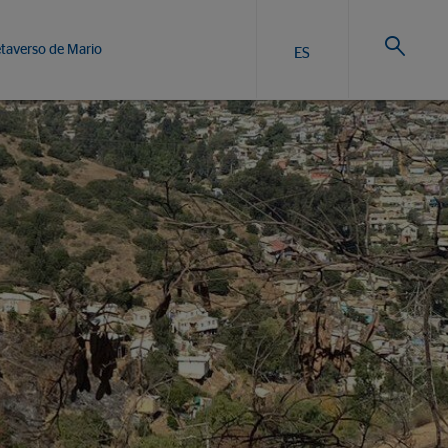
taverso de Mario
ES