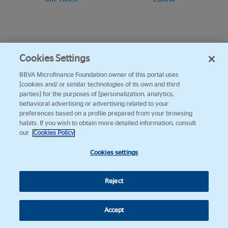
Cookies Settings
BBVA Microfinance Foundation owner of this portal uses
[cookies and/ or similar technologies of its own and third
parties] for the purposes of [personalization, analytics,
behavioral advertising or advertising related to your
preferences based on a profile prepared from your browsing
habits. If you wish to obtain more detailed information, consult
our
Cookies Policy
Cookies settings
Reject
Accept