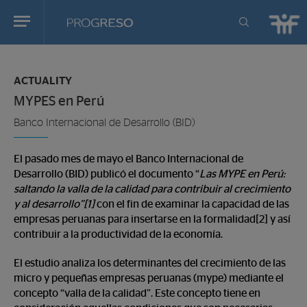
Progreso
Revista
You
de
are
actualidd
ACTUALITY
in:
MYPES en Perú
Banco Internacional de Desarrollo (BID)
El pasado mes de mayo el Banco Internacional de
Desarrollo (BID) publicó el documento “
Las MYPE en Perú:
saltando la valla de la calidad para contribuir al crecimiento
y al desarrollo”[1]
con el fin de examinar la capacidad de las
empresas peruanas para insertarse en la formalidad[2] y así
contribuir a la productividad de la economía.
El estudio analiza los determinantes del crecimiento de las
micro y pequeñas empresas peruanas (mype) mediante el
concepto “valla de la calidad”. Este concepto tiene en