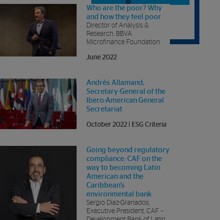
Who are the poor? Why
and how they feel poor
Director of Analysis &
Research, BBVA
Microfinance Foundation
June 2022
Andrés Allamand,
Secretary-General of the
Ibero-American General
Secretariat
October 2022 | ESG Criteria
Going beyond regulatory
compliance: CAF on the
way to becoming Latin
American and the
Caribbean’s
environmental bank
Sergio Díaz-Granados,
Executive President, CAF –
Development Bank of Latin