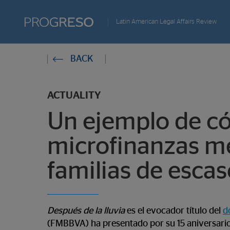
Progreso
Latin American Legal Affairs Review
Revista
You
BACK
de
are
actualidd
ACTUALITY
in:
Un ejemplo de c
microfinanzas me
familias de esca
Después de la lluvia
es el evocador título del
d
(FMBBVA) ha presentado por su 15 aniversario