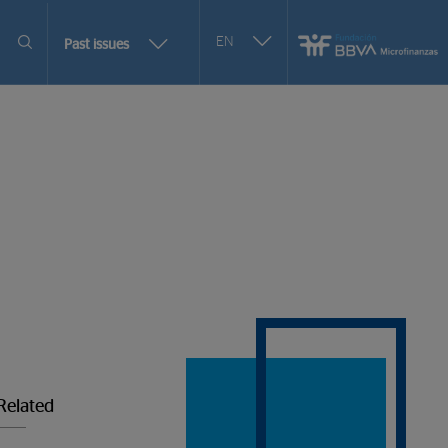
Seleccionar
EN
More
Past issues
otro
issues
idioma
selection
options
Related