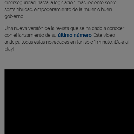
ciberseguridad, hasta la legislación más reciente sobre
sostenibilidad, empoderamiento de la mujer o buen
gobierno.
Una nueva versión de la revista que se ha dado a conocer
con el lanzamiento de su
último número
. Este vídeo
anticipa todas estas novedades en tan solo 1 minuto. ¡Dale al
play!