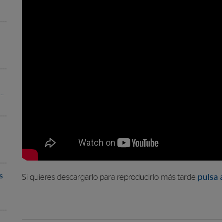
…
s
Si quieres descargarlo para reproducirlo más tarde
pulsa 