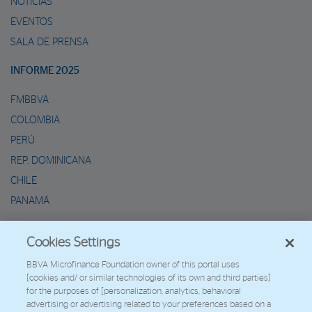
NOTICIAS
EVENTOS
SALA DE PRENSA
INFORME 2025
FMBBVA
COLOMBIA
PERÚ
REP. DOMINICANA
CHILE
PANAMÁ
METAVERSO DE MARIO
Cookies Settings
2026 - Fundación Microfinanzas BBVA
BBVA Microfinance Foundation owner of this portal uses
[cookies and/ or similar technologies of its own and third parties]
Trabaja con nosotros
for the purposes of [personalization, analytics, behavioral
advertising or advertising related to your preferences based on a