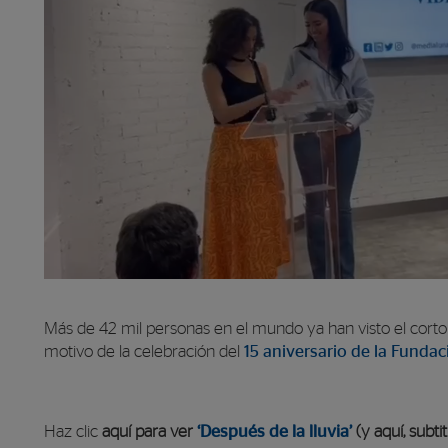
00:00
Más de 42 mil personas en el mundo ya han visto el cor
00:00
motivo de la celebración del
15 aniversario de la Fundac
00:56
Utiliza las teclas de flecha arriba/abajo para aumen
Haz clic
aquí para ver
‘Después de la lluvia’
(y aquí, subt