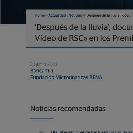
Home
>
Actualidad
,
Noticias
> ‘Después de la lluvia’, doc
‘Después de la lluvia’, do
Vídeo de RSC» en los Pre
23 junio 2023
Bancamía
Fundación Microfinanzas BBVA
Noticias recomendadas
Día Internacional de los Pueblos Indígena