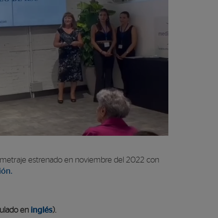
tometraje estrenado en noviembre del 2022 con
ión.
tar o disminuir el volumen.
itulado en
inglés
).