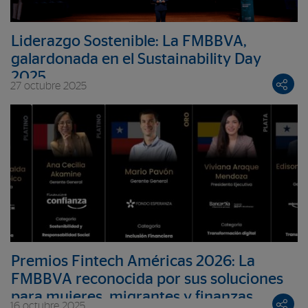
Liderazgo Sostenible: La FMBBVA,
galardonada en el Sustainability Day
2025
27 octubre 2025
Premios Fintech Américas 2026: La
FMBBVA reconocida por sus soluciones
para mujeres, migrantes y finanzas
16 octubre 2025