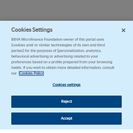
Cookies Settings
BBVA Microfinance Foundation owner of this portal uses
[cookies and/ or similar technologies of its own and third
parties] for the purposes of [personalization, analytics,
behavioral advertising or advertising related to your
preferences based on a profile prepared from your browsing
habits. If you wish to obtain more detailed information, consult
our
Cookies Policy
Cookies settings
Reject
Accept