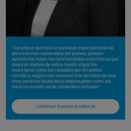
"Garantizar que toda la sociedad, especialmente las
personas más vulnerables del planeta, pueden
aprovechar mejor las oportunidades económicas que
mejoran medios de vida y resistir impactos
financieros como los causados por el cambio
climático, exigirá una voluntad más decidida de usar
unos servicios financieros responsables como vía
hacia un mundo verde, resiliente e inclusivo"
Continuar leyendo el editorial