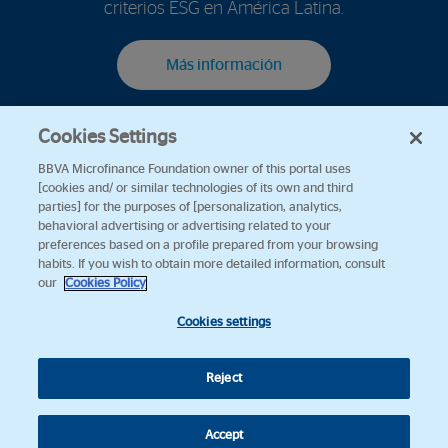
criterios ESG en América Latina.
Más información
Cookies Settings
BBVA Microfinance Foundation owner of this portal uses
[cookies and/ or similar technologies of its own and third
parties] for the purposes of [personalization, analytics,
behavioral advertising or advertising related to your
preferences based on a profile prepared from your browsing
habits. If you wish to obtain more detailed information, consult
our
Cookies Policy
Cookies settings
Reject
Accept