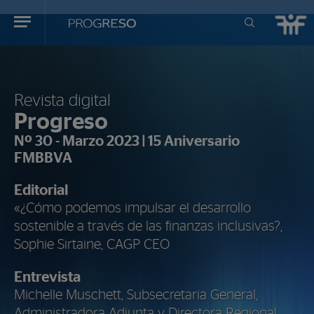
Progreso
Revista
de
actualidd
Revista digital
Progreso
Nº 30 - Marzo 2023 | 15 Aniversario
FMBBVA
Editorial
«¿Cómo podemos impulsar el desarrollo
sostenible a través de las finanzas inclusivas?,
Sophie Sirtaine, CAGP CEO
Entrevista
Michelle Muschett, Subsecretaria General,
Administradora Adjunta y Directora Regional