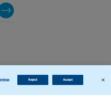
ettings
Reject
Accept