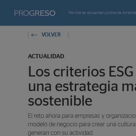
Progreso
Revista de actualidad jurídica de América
Revista
Estas
VOLVER
de
en:
actualidd
ACTUALIDAD
Los criterios ES
una estrategia má
sostenible
El reto ahora para empresas y organizacion
modelo de negocio para crear una cultura
generan con su actividad.