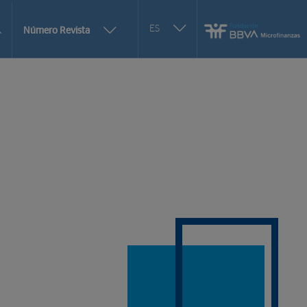
Seleccionar
ES
Más
Número Revista
otro
opciones
idioma
de
selección
de