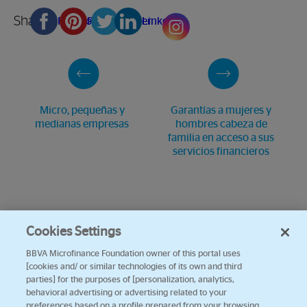
Share
Facebook
Pinterest
Twitter
Linkedin
Micro, pequeñas y
Garantías a mujeres y
medianas empresas
hombres cabeza de
familia en acceso a sus
servicios financieros
Cookies Settings
BBVA Microfinance Foundation owner of this portal uses
[cookies and/ or similar technologies of its own and third
parties] for the purposes of [personalization, analytics,
behavioral advertising or advertising related to your
preferences based on a profile prepared from your browsing