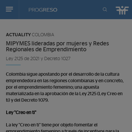
Progreso
Revista
You
de
are
actualidd
ACTUALITY
COLOMBIA
in:
MIPYMES lideradas por mujeres y Redes
Regionales de Emprendimiento
Ley 2125 de 2021 y Decreto 1027
Colombia sigue apostando por el desarrollo de la cultura
emprendedora en las regiones colombianas y en concreto,
por el emprendimiento femenino; una apuesta
materializada en la aprobación de la Ley 2125 (Ley Creo en
ti) y del Decreto 1079.
Ley "Creo en ti"
La ley "Creo en ti" tiene por objeto fomentar el
emprendimiento femenino a través de incentivos para la