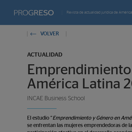
Progreso
Revista de actualidad jurídica de América
Revista
Estas
VOLVER
de
en:
actualidd
ACTUALIDAD
Emprendimiento 
América Latina 
INCAE Business School
El estudio “
Emprendimiento y Género en Amér
se enfrentan las mujeres emprendedoras de la