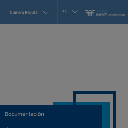
Seleccionar
ES
Más
Número Revista
otro
opciones
idioma
de
selección
de
Documentación