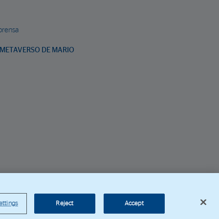
prensa
METAVERSO DE MARIO
rporativa BBVA
ettings
Reject
Accept