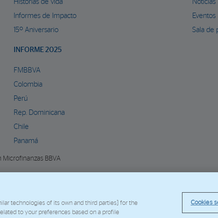
Historias de vida
Noticias
Informes de Impacto
Eventos
15º Aniversario
Sala de 
INFORME 2025
FMBBVA
Colombia
Perú
Rep. Dominicana
Chile
Panamá
n Microfinanzas BBVA
Política de Cookies
Aviso Legal
Datos Personales
Web Co
© Copyright 2026 - FMBBVA.
Cookies s
ar technologies of its own and third parties] for the
 related to your preferences based on a profile