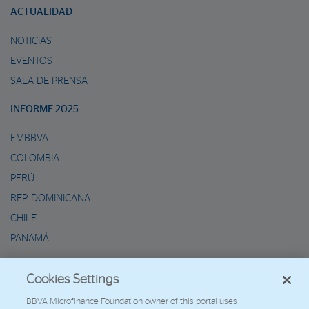
ACTUALIDAD
NOTICIAS
EVENTOS
SALA DE PRENSA
INFORME 2025
FMBBVA
COLOMBIA
PERÚ
REP. DOMINICANA
CHILE
PANAMÁ
METAVERSO DE MARIO
Cookies Settings
2026 - Fundación Microfinanzas BBVA
BBVA Microfinance Foundation owner of this portal uses