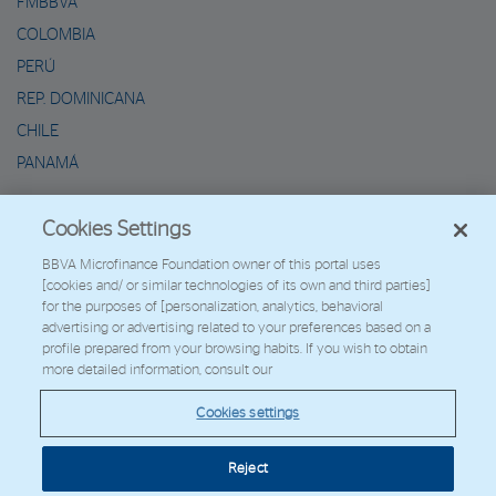
FMBBVA
COLOMBIA
PERÚ
REP. DOMINICANA
CHILE
PANAMÁ
METAVERSO DE MARIO
Cookies Settings
2026 - Fundación Microfinanzas BBVA
BBVA Microfinance Foundation owner of this portal uses
[cookies and/ or similar technologies of its own and third parties]
Trabaja con nosotros
for the purposes of [personalization, analytics, behavioral
advertising or advertising related to your preferences based on a
profile prepared from your browsing habits. If you wish to obtain
more detailed information, consult our
© Copyright 2026 - FMBBVA.
Cookies settings
Política de Cookies
Aviso Legal
Datos Personales
Web Corporativa
BBVA
Reject
Cookies settings