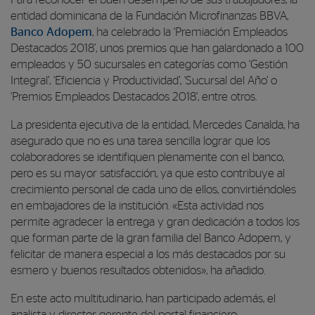
Para reconocer el buen desempeño de sus trabajadores, la
entidad dominicana de la Fundación Microfinanzas BBVA,
Banco Adopem
, ha celebrado la ‘Premiación Empleados
Destacados 2018’, unos premios que han galardonado a 100
empleados y 50 sucursales en categorías como ‘Gestión
Integral’, ‘Eficiencia y Productividad’, ‘Sucursal del Año’ o
‘Premios Empleados Destacados 2018’, entre otros.
La presidenta ejecutiva de la entidad, Mercedes Canalda, ha
asegurado que no es una tarea sencilla lograr que los
colaboradores se identifiquen plenamente con el banco,
pero es su mayor satisfacción, ya que esto contribuye al
crecimiento personal de cada uno de ellos, convirtiéndoles
en embajadores de la institución. «Esta actividad nos
permite agradecer la entrega y gran dedicación a todos los
que forman parte de la gran familia del Banco Adopem, y
felicitar de manera especial a los más destacados por su
esmero y buenos resultados obtenidos», ha añadido.
En este acto multitudinario, han participado además, el
analista y director gerente del portal financiero