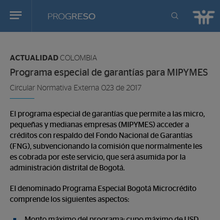
Progreso
Revista
Estas
de
en:
actualidd
ACTUALIDAD
COLOMBIA
Programa especial de garantías para MIPYMES
Circular Normativa Externa 023 de 2017
El programa especial de garantías que permite a las micro,
pequeñas y medianas empresas (MIPYMES) acceder a
créditos con respaldo del Fondo Nacional de Garantías
(FNG), subvencionando la comisión que normalmente les
es cobrada por este servicio, que será asumida por la
administración distrital de Bogotá.
El denominado Programa Especial Bogotá Microcrédito
comprende los siguientes aspectos:
Monto máximo del programa: cupo máximo de USD