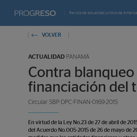
Progreso
Revista de actualidad jurídica de América
Revista
Estas
VOLVER
de
en:
actualidd
ACTUALIDAD
PANAMÁ
Contra blanqueo 
financiación del 
Circular SBP-DPC-FINAN-0169-2015
En virtud de la Ley No.23 de 27 de abril de 201
del Acuerdo No.005-2015 de 26 de mayo de 