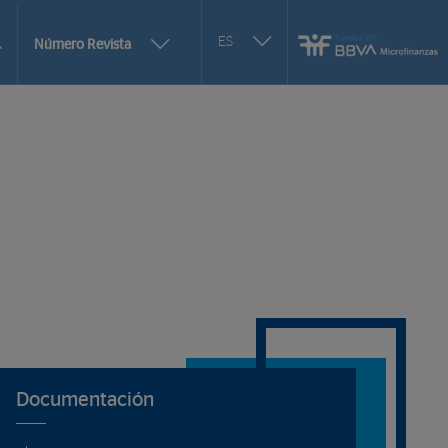
Seleccionar
ES
Más
Número Revista
otro
opciones
idioma
de
selección
de
Documentación