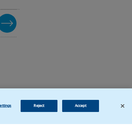
ettings
Reject
Accept