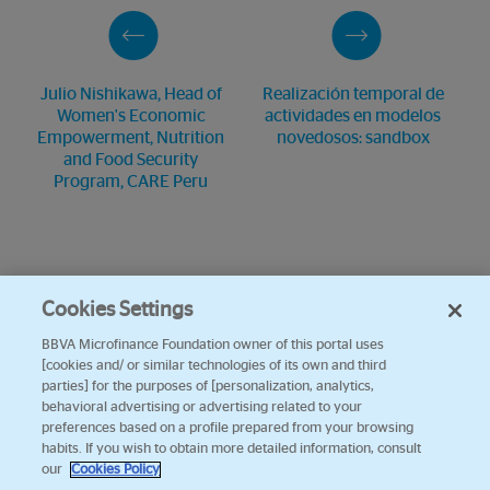
Julio Nishikawa, Head of
Realización temporal de
Women's Economic
actividades en modelos
Empowerment, Nutrition
novedosos: sandbox
and Food Security
Program, CARE Peru
Cookies Settings
BBVA Microfinance Foundation owner of this portal uses
[cookies and/ or similar technologies of its own and third
parties] for the purposes of [personalization, analytics,
behavioral advertising or advertising related to your
preferences based on a profile prepared from your browsing
habits. If you wish to obtain more detailed information, consult
our
Cookies Policy