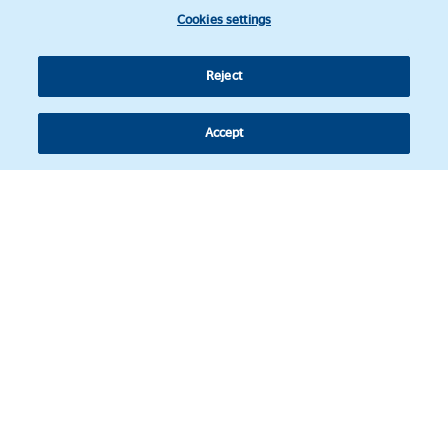
Cookies settings
Reject
Accept
Follow us
© Copyright 2026 - Latin American Legal Affairs Review.
Cookies policy