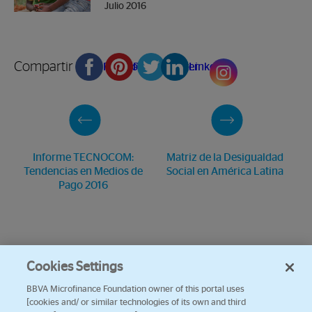
Julio 2016
Compartir en
Facebook
Pinterest
Twitter
Linkedin
Informe TECNOCOM:
Matriz de la Desigualdad
Tendencias en Medios de
Social en América Latina
Pago 2016
Cookies Settings
BBVA Microfinance Foundation owner of this portal uses
[cookies and/ or similar technologies of its own and third