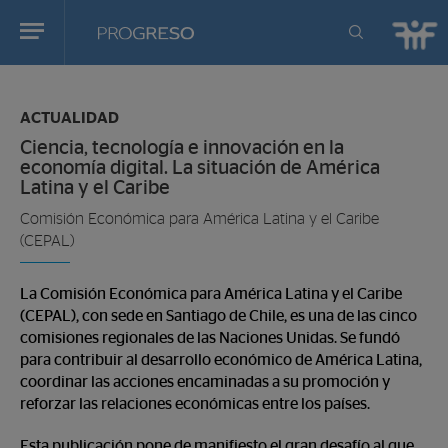
Progreso
Revista
Estas
de
en:
actualidd
ACTUALIDAD
Ciencia, tecnología e innovación en la
economía digital. La situación de América
Latina y el Caribe
Comisión Económica para América Latina y el Caribe
(CEPAL)
La Comisión Económica para América Latina y el Caribe
(CEPAL), con sede en Santiago de Chile, es una de las cinco
comisiones regionales de las Naciones Unidas. Se fundó
para contribuir al desarrollo económico de América Latina,
coordinar las acciones encaminadas a su promoción y
reforzar las relaciones económicas entre los países.
Esta publicación pone de manifiesto el gran desafío al que