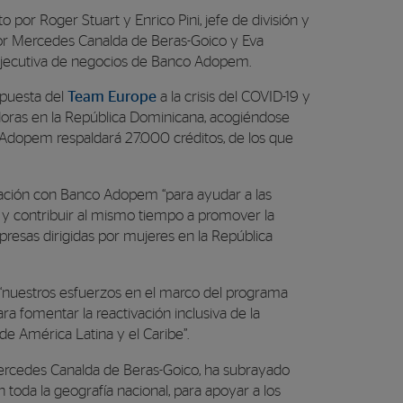
o por Roger Stuart y Enrico Pini, jefe de división y
or Mercedes Canalda de Beras-Goico y Eva
e ejecutiva de negocios de Banco Adopem.
spuesta del
Team Europe
a la crisis del COVID-19 y
oras en la República Dominicana, acogiéndose
 Adopem respaldará 27.000 créditos, de los que
ración con Banco Adopem “para ayudar a las
y contribuir al mismo tiempo a promover la
resas dirigidas por mujeres en la República
 “nuestros esfuerzos en el marco del programa
 fomentar la reactivación inclusiva de la
e América Latina y el Caribe”.
Mercedes Canalda de Beras-Goico, ha subrayado
toda la geografía nacional, para apoyar a los