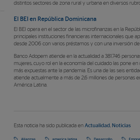
distintos sectores de zona rural y urbana en diversos rubro
El BEI en República Dominicana
El BEI opera en el sector de las microfinanzas en la Repú
principales instituciones financieras internacionales que a
desde 2006 con varios préstamos y con una inversión de c
Banco Adopem atiende en la actualidad a 381.746 personas
mujeres, cuyo rol en la economía del cuidado las pone en
más expuestas ante la pandemia. Es una de las seis entid
atiende actualmente a más de 2,6 millones de personas en 
América Latina.
Esta noticia ha sido publicada en
Actualidad
,
Noticias
Alianzas
america latina
Desarrollo
Empre