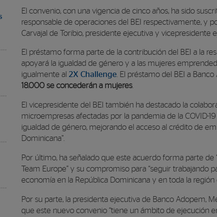
El convenio, con una vigencia de cinco años, ha sido suscrit
s
responsable de operaciones del BEI respectivamente, y p
Carvajal de Toribio, presidente ejecutiva y vicepresident
El préstamo forma parte de la contribución del BEI a la re
apoyará la igualdad de género y a las mujeres emprended
igualmente al
2X Challenge
. El préstamo del BEI a Banco
18.000 se concederán a mujeres
.
El vicepresidente del BEI también ha destacado la colabo
microempresas afectadas por la pandemia de la COVID-19 
igualdad de género, mejorando el acceso al crédito de emp
Dominicana”.
Por último, ha señalado que este acuerdo forma parte de
Team Europe” y su compromiso para “seguir trabajando para
economía en la República Dominicana y en toda la región d
Por su parte, la presidenta ejecutiva de Banco Adopem, 
que este nuevo convenio “tiene un ámbito de ejecución en 