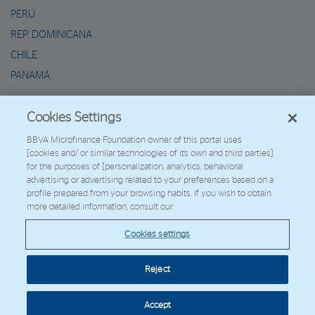
PERÚ
REP. DOMINICANA
CHILE
PANAMÁ
METAVERSO DE MARIO
Cookies Settings
2026 - Fundación Microfinanzas BBVA
BBVA Microfinance Foundation owner of this portal uses
[cookies and/ or similar technologies of its own and third parties]
Trabaja con nosotros
for the purposes of [personalization, analytics, behavioral
advertising or advertising related to your preferences based on a
profile prepared from your browsing habits. If you wish to obtain
more detailed information, consult our
© Copyright 2026 - FMBBVA.
Cookies settings
Política de Cookies
Aviso Legal
Datos Personales
Web Corporativa
BBVA
Reject
Cookies settings
Accept