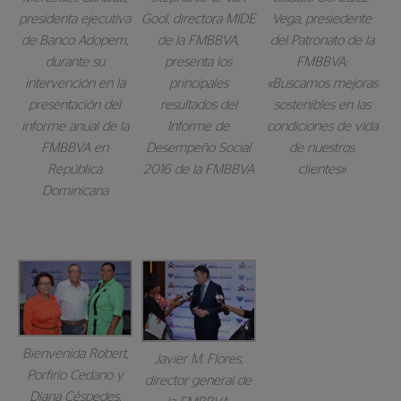
presidenta ejecutiva
Gool, directora MIDE
Vega, presiedente
de Banco Adopem,
de la FMBBVA,
del Patronato de la
durante su
presenta los
FMBBVA:
intervención en la
principales
«Buscamos mejoras
presentación del
resultados del
sostenibles en las
informe anual de la
Informe de
condiciones de vida
FMBBVA en
Desempeño Social
de nuestros
República
2016 de la FMBBVA
clientes»
Dominicana
Bienvenida Robert,
Javier M. Flores,
Porfirio Cedano y
director general de
Diana Céspedes,