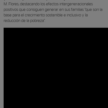
M. Flores, destacando los efectos intergeneracionales
positivos que consiguen generar en sus familias “
que son la
base para el crecimiento sostenible e inclusivo y la
reducción de la pobreza
”.