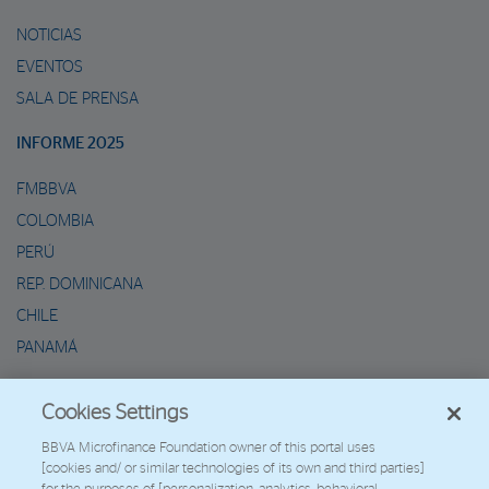
NOTICIAS
EVENTOS
SALA DE PRENSA
INFORME 2025
FMBBVA
COLOMBIA
PERÚ
REP. DOMINICANA
CHILE
PANAMÁ
METAVERSO DE MARIO
Cookies Settings
2026 - Fundación Microfinanzas BBVA
BBVA Microfinance Foundation owner of this portal uses
[cookies and/ or similar technologies of its own and third parties]
Trabaja con nosotros