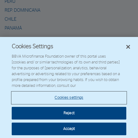
PERÚ
REP. DOMINICANA
CHILE
PANAMÁ
METAVERSO DE MARIO
Cookies Settings
2026 - Fundación Microfinanzas BBVA
BBVA Microfinance Foundation owner of this portal uses
[cookies and/ or similar technologies of its own and third parties]
Trabaja con nosotros
for the purposes of [personalization, analytics, behavioral
advertising or advertising related to your preferences based on a
profile prepared from your browsing habits. If you wish to obtain
more detailed information, consult our
© Copyright 2026 - FMBBVA.
Cookies settings
Política de Cookies
Aviso Legal
Datos Personales
Web Corporativa
BBVA
Reject
Cookies settings
Accept