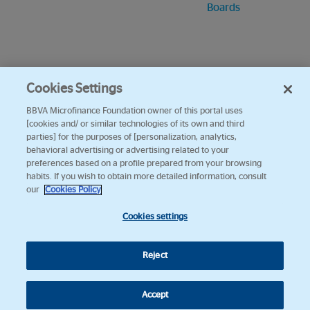
Boards
Cookies Settings
BBVA Microfinance Foundation owner of this portal uses
[cookies and/ or similar technologies of its own and third
parties] for the purposes of [personalization, analytics,
behavioral advertising or advertising related to your
preferences based on a profile prepared from your browsing
habits. If you wish to obtain more detailed information, consult
our
Cookies Policy
Cookies settings
Reject
Accept