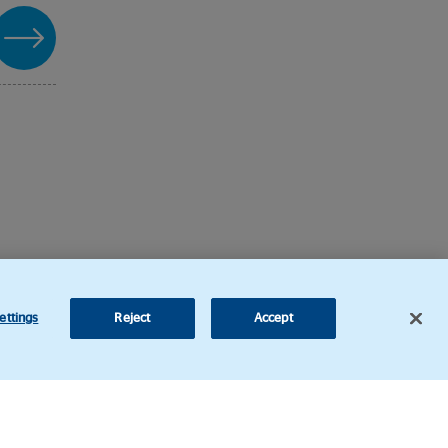
ettings
Reject
Accept