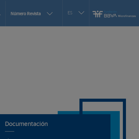
Seleccionar
ES
Más
Número Revista
otro
opciones
idioma
de
selección
de
Documentación