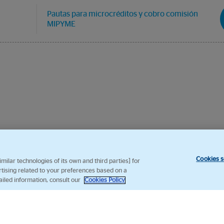
Pautas para microcréditos y cobro comisión
MIPYME
Cookies s
ilar technologies of its own and third parties] for
rtising related to your preferences based on a
ailed information, consult our
Cookies Policy