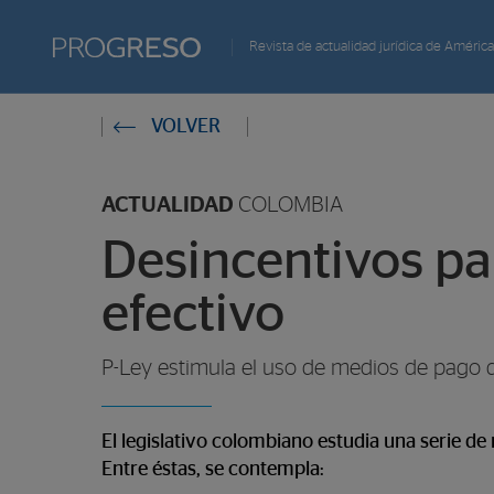
Progreso
Revista de actualidad jurídica de América
Revista
Estas
VOLVER
de
en:
actualidd
ACTUALIDAD
COLOMBIA
Desincentivos par
efectivo
P-Ley estimula el uso de medios de pago di
El legislativo colombiano estudia una serie de
Entre éstas, se contempla: