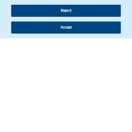
Reject
Accept
Síguenos
© Copyright 2026 - Revista de actualidad jurídica de América Latina.
Política de Cookies
Aviso legal