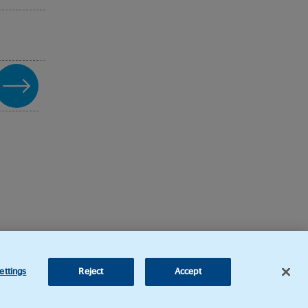
ettings
Reject
Accept