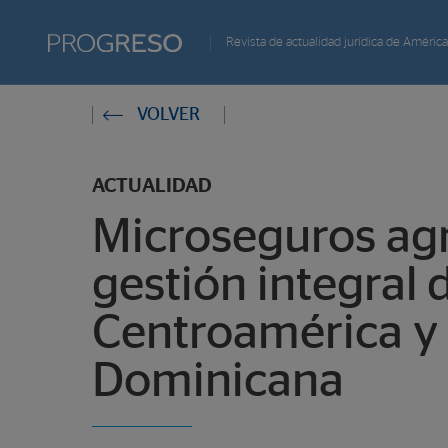
Progreso
Revista de actualidad jurídica de América
Revista
Estas
VOLVER
de
en:
actualidd
ACTUALIDAD
Microseguros agr
gestión integral 
Centroamérica y 
Dominicana