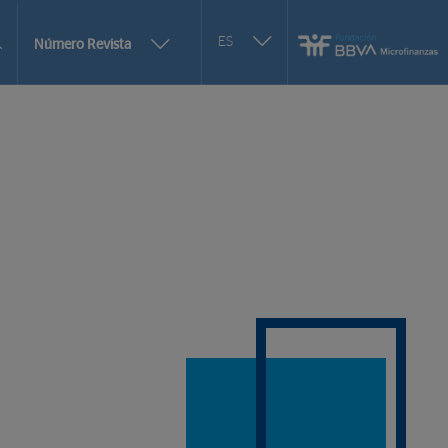
Seleccionar
ES
Más
Número Revista
otro
opciones
idioma
de
selección
de