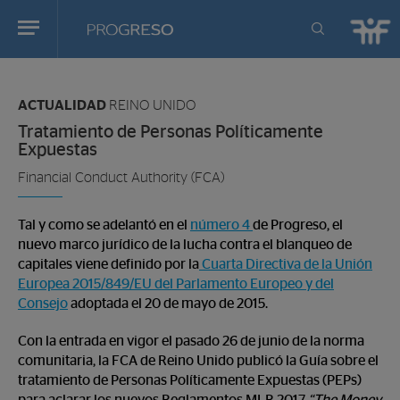
Progreso
Revista
Estas
de
en:
actualidd
ACTUALIDAD
REINO UNIDO
Tratamiento de Personas Políticamente
Expuestas
Financial Conduct Authority (FCA)
Tal y como se adelantó en el
número 4
de Progreso, el
nuevo marco jurídico de la lucha contra el blanqueo de
capitales viene definido por la
Cuarta Directiva de la Unión
Europea 2015/849/EU del Parlamento Europeo y del
Consejo
adoptada el 20 de mayo de 2015.
Con la entrada en vigor el pasado 26 de junio de la norma
comunitaria, la FCA de Reino Unido publicó la Guía sobre el
tratamiento de Personas Políticamente Expuestas (PEPs)