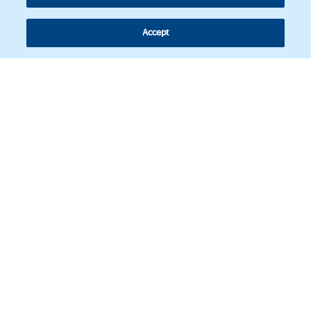
Accept
Síguenos
© Copyright 2026 - Revista de actualidad jurídica de América Latina.
Política de Cookies
Aviso legal
Datos Personales
Web Corporativa BBVA