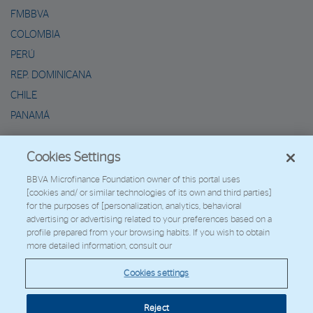
FMBBVA
COLOMBIA
PERÚ
REP. DOMINICANA
CHILE
PANAMÁ
METAVERSO DE MARIO
Cookies Settings
2026 - Fundación Microfinanzas BBVA
BBVA Microfinance Foundation owner of this portal uses
[cookies and/ or similar technologies of its own and third parties]
Trabaja con nosotros
for the purposes of [personalization, analytics, behavioral
advertising or advertising related to your preferences based on a
profile prepared from your browsing habits. If you wish to obtain
more detailed information, consult our
© Copyright 2026 - FMBBVA.
Cookies settings
Política de Cookies
Aviso Legal
Datos Personales
Web Corporativa
BBVA
Reject